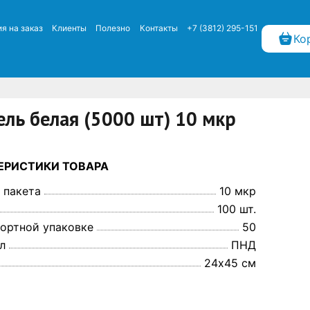
я на заказ
Клиенты
Полезно
Контакты
+7 (3812) 295-151
Ко
ль белая (5000 шт) 10 мкр
ЕРИСТИКИ ТОВАРА
 пакета
10 мкр
100 шт.
портной упаковке
50
л
ПНД
24х45 см