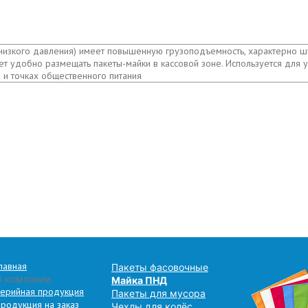
 низкого давления) имеет повышенную грузоподъемность, характерно ш
яет удобно размещать пакеты-майки в кассовой зоне. Используется для
 и точках общественного питания
лавная
Пакеты фасовочные
О компании
Майка ПНД
ерийная продукция
Пакеты для мусора
родукция на заказ
Чехлы для колёс