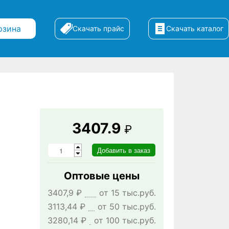
рзина
Скачать прайс
Скачать каталог
3407.9
₽
Оптовые цены
3407,9 ₽
от 15 тыс.руб.
3113,44 ₽
от 50 тыс.руб.
3280,14 ₽
от 100 тыс.руб.